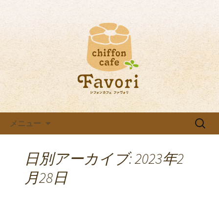
ファボリの最新情報
八田のカフェ【ファボリ】 の
ブログ
コンテンツへ移動
検
メニュー
索:
日別アーカイブ: 2023年2
月28日