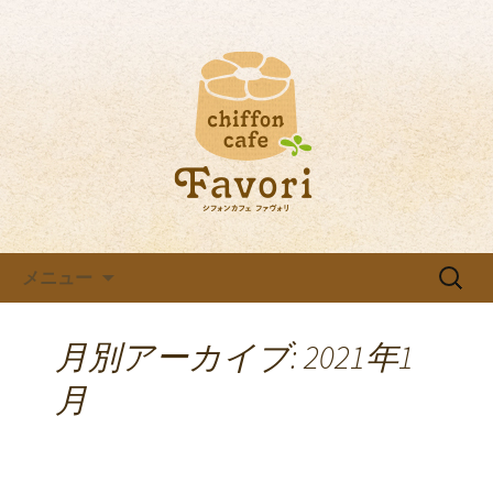
ファボリの最新情報
八田のカフェ【ファボリ】 の
ブログ
コンテンツへ移動
検
メニュー
索:
月別アーカイブ: 2021年1
月