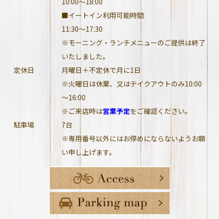
10:00～18:00
■イートイン利用可能時間
11:30～17:30
※モーニング・ランチメニューのご提供は終了
いたしました。
定休日
月曜日＋不定休で月に1日
※火曜日は休業、又はテイクアウトのみ10:00
～16:00
※ご来店時は
営業予定
をご確認ください。
駐車場
7台
※専用番号以外にはお停めにならないようお願
い申し上げます。