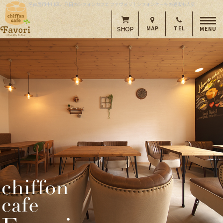
名古屋市中川区、八田のシフォンカフェ ファヴォリ｜シフォンケーキの通販も人気
MAP
TEL
MENU
SHOP