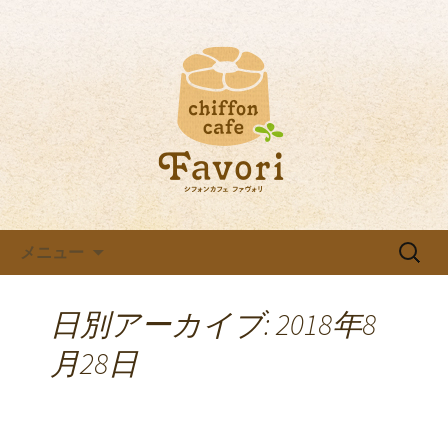
ファボリの最新情報
八田のカフェ【ファボリ】 の
ブログ
コンテンツへ移動
検
メニュー
索:
日別アーカイブ: 2018年8
月28日