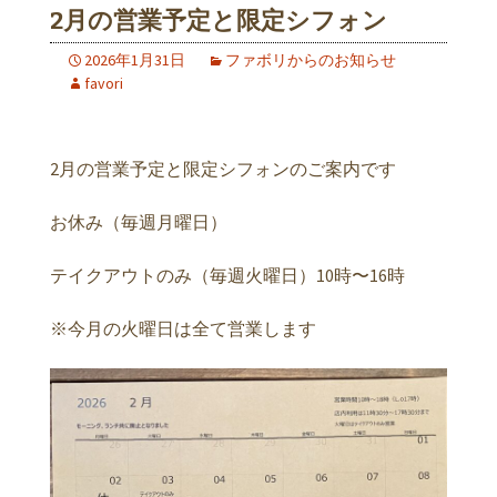
2月の営業予定と限定シフォン
2026年1月31日
ファボリからのお知らせ
favori
2月の営業予定と限定シフォンのご案内です
お休み（毎週月曜日）
テイクアウトのみ（毎週火曜日）10時〜16時
※今月の火曜日は全て営業します