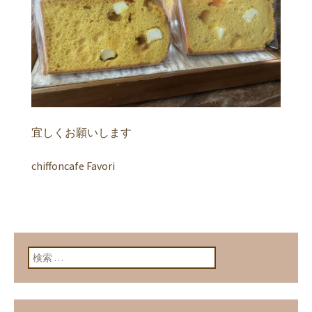
宜しくお願いします
chiffoncafe Favori
検索: