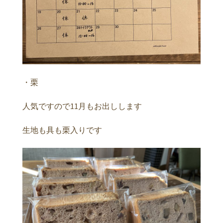
・栗
人気ですので11月もお出しします
生地も具も栗入りです